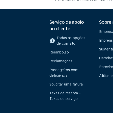
The weather forecast information i
Serviço de apoio
Sobre
ao cliente
Empres
Todas as opções
Imprens
de contato
Sustent
Reembolso
Carreira
Reclamações
Parceir
Passageiros com
deficiência
Afiliar-s
Solicitar uma fatura
Taxas de reserva -
Taxas de serviço