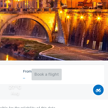
From
Book a flight
27°C
Aug