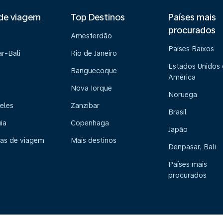
de viagem
Top Destinos
Países mais
procurados
Amesterdão
Países Baixos
r-Bali
Rio de Janeiro
Estados Unidos
Banguecoque
América
Nova Iorque
Noruega
eles
Zanzibar
Brasil
ia
Copenhaga
Japão
ias de viagem
Mais destinos
Denpasar, Bali
Países mais
procurados