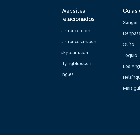
Websites
Guias 
relacionados
Xangai
airfrance.com
Denpasa
airfranceklm.com
Quito
skyteam.com
Tóquio
flyingblue.com
Los Ang
Inglês
Helsínqu
Mais gu