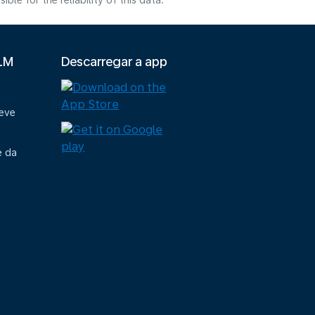
e for the reliability of this data.
KLM
Descarregar a app
deve
e da