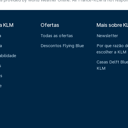
s provided by World Weather Online. Air France-KLM is not responsibl
 a KLM
Ofertas
Mais sobre 
a
Todas as ofertas
Newsletter
a
Descontos Flying Blue
Por que razão 
escolher a KLM
abilidade
Casas Delft Blu
s
KLM
os
e