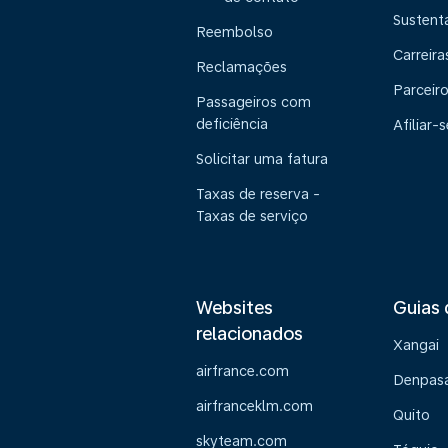
Sustent
Reembolso
Carreira
Reclamações
Parceir
Passageiros com
deficiência
Afiliar-s
Solicitar uma fatura
Taxas de reserva -
Taxas de serviço
Websites
Guias 
relacionados
Xangai
airfrance.com
Denpasa
airfranceklm.com
Quito
skyteam.com