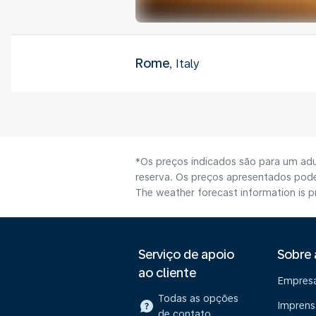
Rome
, Italy
*Os preços indicados são para um adu
reserva. Os preços apresentados poder
The weather forecast information is pr
Serviço de apoio
Sobre
ao cliente
Empres
Todas as opções
Imprens
de contato