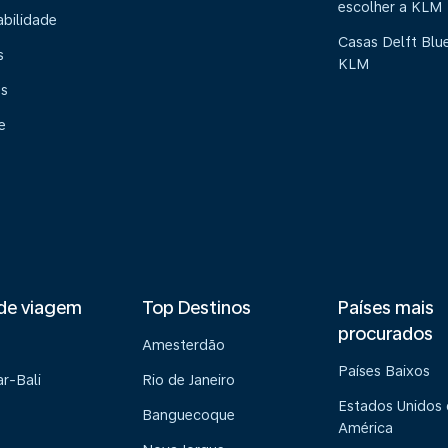
escolher a KLM
abilidade
Casas Delft Blu
s
KLM
os
e
de viagem
Top Destinos
Países mais
procurados
Amesterdão
Países Baixos
r-Bali
Rio de Janeiro
Estados Unidos
Banguecoque
América