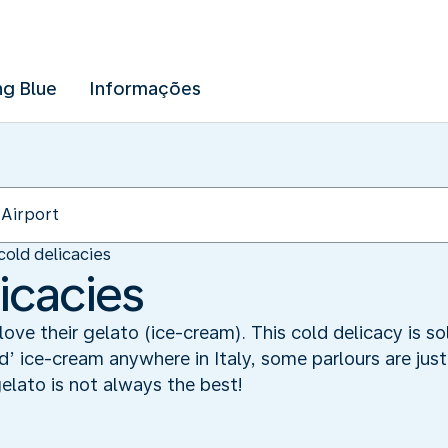
ng Blue
Informações
cold delicacies
icacies
love their gelato (ice-cream). This cold delicacy is s
ad’ ice-cream anywhere in Italy, some parlours are just
gelato is not always the best!