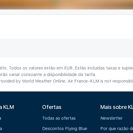
lto. Todos os valores estão em EUR. Estão incluídas taxas e suple
ão variar consoante a disponibilidade da tarifa.
ovided by World Weather Online. Air France-KLM is not responsible f
 a KLM
Ofertas
Mais sobre 
a
Todas as ofertas
Newsletter
a
Descontos Flying Blue
Por que razão 