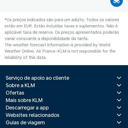
*Os preços indicados são para um adulto. Todos os valores
estão em EUR. Estão incluídas taxas e suplementos. Não é
aplicável taxa de reserva. Os preços apresentados poderão
variar consoante a disponibilidade da tarifa.
The weather forecast information is provided by World
Weather Online. Air France-KLM is not responsible for the
reliability of this data.
Serviço de apoio ao cliente
Sobre a KLM
Ofertas
Mais sobre KLM
Descarregar a app
Websites relacionados
Guias de viagem