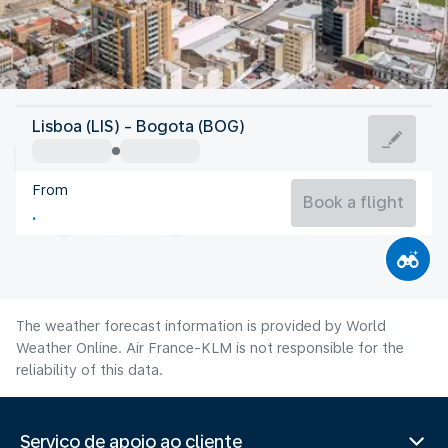
Colombia
Lisboa (LIS) - Bogota (BOG)
Bogota
From
14°C
Colombia
Book a flight
Flight time
Aug
The weather forecast information is provided by World
Weather Online. Air France-KLM is not responsible for the
reliability of this data.
Serviço de apoio ao cliente