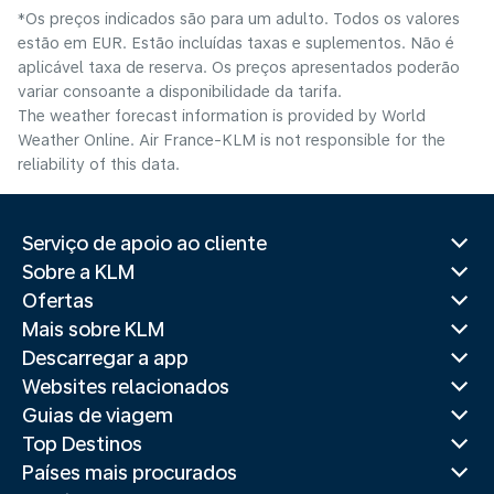
*Os preços indicados são para um adulto. Todos os valores
estão em EUR. Estão incluídas taxas e suplementos. Não é
aplicável taxa de reserva. Os preços apresentados poderão
variar consoante a disponibilidade da tarifa.
The weather forecast information is provided by World
Weather Online. Air France-KLM is not responsible for the
reliability of this data.
Serviço de apoio ao cliente
Sobre a KLM
Ofertas
Mais sobre KLM
Descarregar a app
Websites relacionados
Guias de viagem
Top Destinos
Países mais procurados