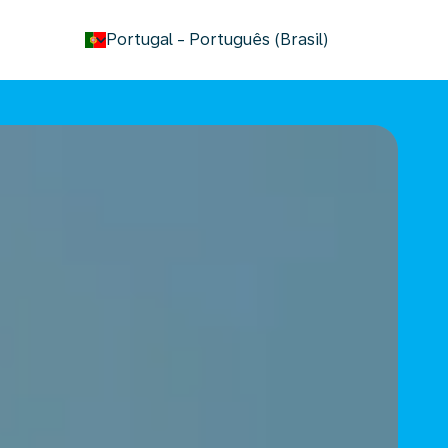
keyboard_arrow_down
Portugal
-
Português (Brasil)