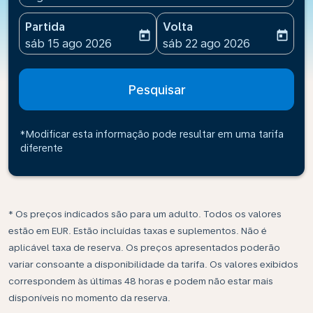
Partida
Volta
today
today
fc-booking-departure-date-aria-label
fc-booking-return-date-ari
sáb 15 ago 2026
sáb 22 ago 2026
Pesquisar
*Modificar esta informação pode resultar em uma tarifa
diferente
* Os preços indicados são para um adulto. Todos os valores
estão em EUR. Estão incluídas taxas e suplementos. Não é
aplicável taxa de reserva. Os preços apresentados poderão
variar consoante a disponibilidade da tarifa. Os valores exibidos
correspondem às últimas 48 horas e podem não estar mais
disponíveis no momento da reserva.