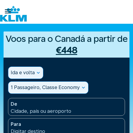

Voos para o Canadá a partir de
€448
Ida e volta
expand_more
1 Passageiro, Classe Economy
expand_more
De
Cidade, país ou aeroporto
Para
Digitar destino