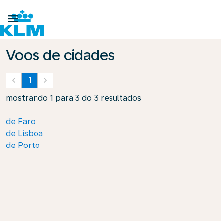

Voos de cidades
keyboard_arrow_left
1
keyboard_arrow_right
mostrando 1 para 3 do 3 resultados
de Faro
de Lisboa
de Porto