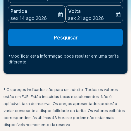
Partida
Volta
today
today
fc-booking-departure-date-aria-label
fc-booking-return-date-ari
sex 14 ago 2026
sex 21 ago 2026
Pesquisar
*Modificar esta informação pode resultar em uma tarifa
diferente
* Os preços indicados são para um adulto. Todos os valores
estão em EUR. Estão incluídas taxas e suplementos. Não é
aplicável taxa de reserva. Os preços apresentados poderão
variar consoante a disponibilidade da tarifa. Os valores exibidos
correspondem às últimas 48 horas e podem não estar mais
disponíveis no momento da reserva.