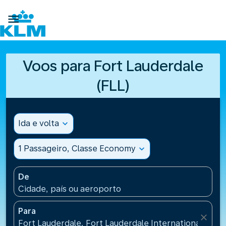

Voos para Fort Lauderdale
(FLL)
Ida e volta
expand_more
1 Passageiro, Classe Economy
expand_more
De
Cidade, país ou aeroporto
Para
close
Fort Lauderdale, Fort Lauderdale International Airpo