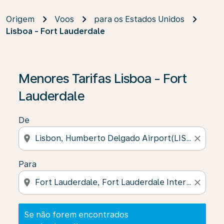
Origem
Voos
para os Estados Unidos
Lisboa - Fort Lauderdale
Se não forem encontrados resultados, clique em “Enco
Menores Tarifas Lisboa - Fort
Lauderdale
De
location_on
close
Para
location_on
close
Se não forem encontrados