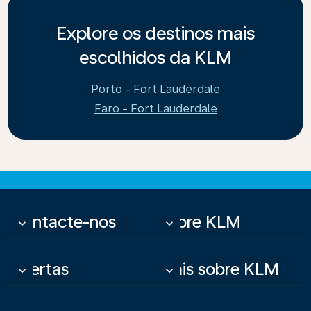
Explore os destinos mais
escolhidos da KLM
Porto - Fort Lauderdale
Faro - Fort Lauderdale
Contacte-nos
Sobre KLM
keyboard_arrow_down
keyboard_arrow_down
Ofertas
Mais sobre KLM
keyboard_arrow_down
keyboard_arrow_down