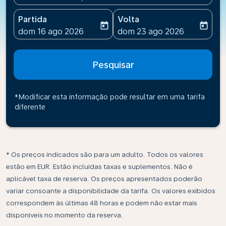
Partida
Volta
today
today
fc-booking-departure-date-aria-label
fc-booking-return-date-ari
dom 16 ago 2026
dom 23 ago 2026
Pesquisar
*Modificar esta informação pode resultar em uma tarifa
diferente
* Os preços indicados são para um adulto. Todos os valores
estão em EUR. Estão incluídas taxas e suplementos. Não é
aplicável taxa de reserva. Os preços apresentados poderão
variar consoante a disponibilidade da tarifa. Os valores exibidos
correspondem às últimas 48 horas e podem não estar mais
disponíveis no momento da reserva.