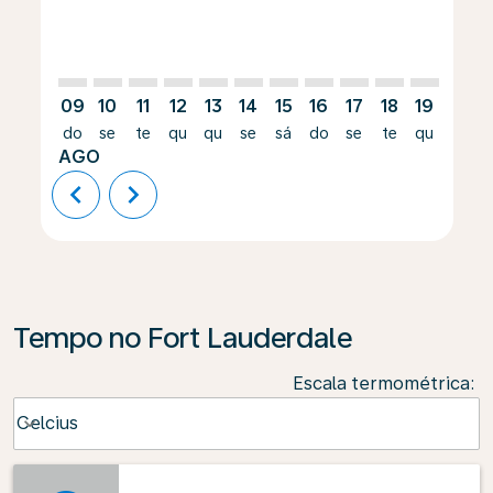
09
10
11
12
13
14
15
16
17
18
19
20
do
se
te
qu
qu
se
sá
do
se
te
qu
qu
AGO
chevron_left
chevron_right
Tempo no Fort Lauderdale
Escala termométrica
:
Weather unit option Celcius Selected
Celcius
keyboard_arrow_down