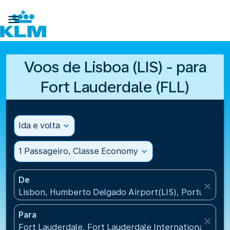

Voos de Lisboa (LIS) - para
Fort Lauderdale (FLL)
Ida e volta
expand_more
1 Passageiro, Classe Economy
expand_more
De
close
Lisbon, Humberto Delgado Airport(LIS), Portugal
Para
close
Fort Lauderdale, Fort Lauderdale International Airpo