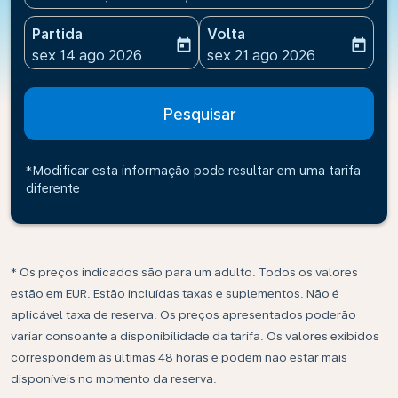
Partida
Volta
today
today
fc-booking-departure-date-aria-label
fc-booking-return-date-ari
sex 14 ago 2026
sex 21 ago 2026
Pesquisar
*Modificar esta informação pode resultar em uma tarifa
diferente
* Os preços indicados são para um adulto. Todos os valores
estão em EUR. Estão incluídas taxas e suplementos. Não é
aplicável taxa de reserva. Os preços apresentados poderão
variar consoante a disponibilidade da tarifa. Os valores exibidos
correspondem às últimas 48 horas e podem não estar mais
disponíveis no momento da reserva.