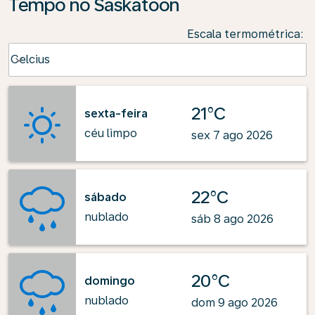
Tempo no Saskatoon
Escala termométrica
:
Weather unit option Celcius Selected
Celcius
keyboard_arrow_down
21°C
sexta-feira
céu limpo
sex 7 ago 2026
22°C
sábado
nublado
sáb 8 ago 2026
20°C
domingo
nublado
dom 9 ago 2026