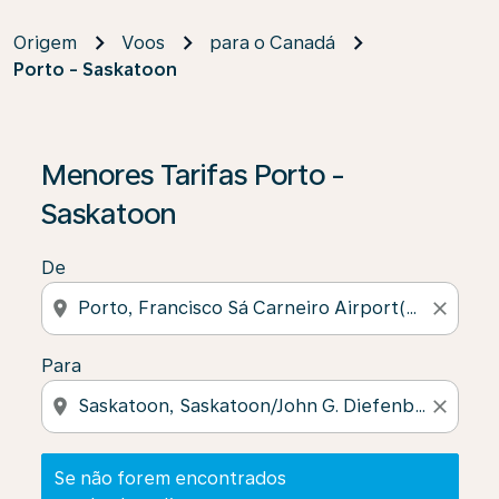
Origem
Voos
para o Canadá
Porto - Saskatoon
Se não forem encontrados resultados, clique em “Enco
Menores Tarifas Porto -
Saskatoon
De
location_on
close
Para
location_on
close
Se não forem encontrados