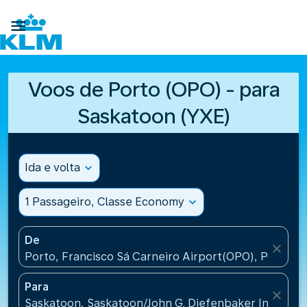

Voos de Porto (OPO) - para
Saskatoon (YXE)
Ida e volta
expand_more
1 Passageiro, Classe Economy
expand_more
De
close
Porto, Francisco Sá Carneiro Airport(OPO), Portugal
Para
close
Saskatoon, Saskatoon/John G. Diefenbaker Internati