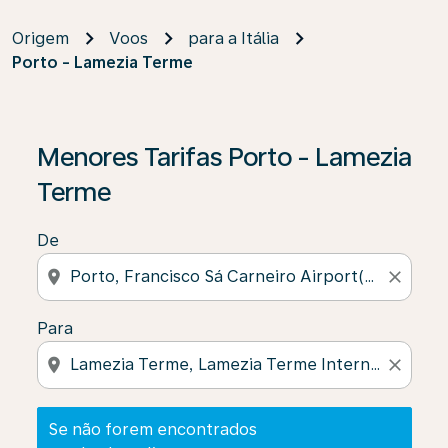
Origem
Voos
para a Itália
Porto - Lamezia Terme
Se não forem encontrados resultados, clique em “Enco
Menores Tarifas Porto - Lamezia
Terme
De
location_on
close
Para
location_on
close
Se não forem encontrados