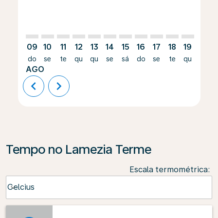
09
10
11
12
13
14
15
16
17
18
19
20
do
se
te
qu
qu
se
sá
do
se
te
qu
qu
AGO
chevron_left
chevron_right
Tempo no Lamezia Terme
Escala termométrica
:
Weather unit option Celcius Selected
Celcius
keyboard_arrow_down