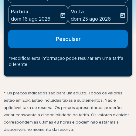
Partida
Volta
today
today
fc-booking-departure-date-aria-label
fc-booking-return-date-ari
dom 16 ago 2026
dom 23 ago 2026
Pesquisar
*Modificar esta informação pode resultar em uma tarifa
diferente
* Os preços indicados são para um adulto. Todos os valores
estão em EUR. Estão incluídas taxas e suplementos. Não é
aplicável taxa de reserva. Os preços apresentados poderão
variar consoante a disponibilidade da tarifa. Os valores exibidos
correspondem às últimas 48 horas e podem não estar mais
disponíveis no momento da reserva.