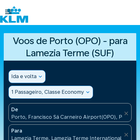

Voos de Porto (OPO) - para
Lamezia Terme (SUF)
Ida e volta
expand_more
1 Passageiro, Classe Economy
expand_more
De
close
Porto, Francisco Sá Carneiro Airport(OPO), Portugal
Para
close
Lamezia Terme, Lamezia Terme International Airport