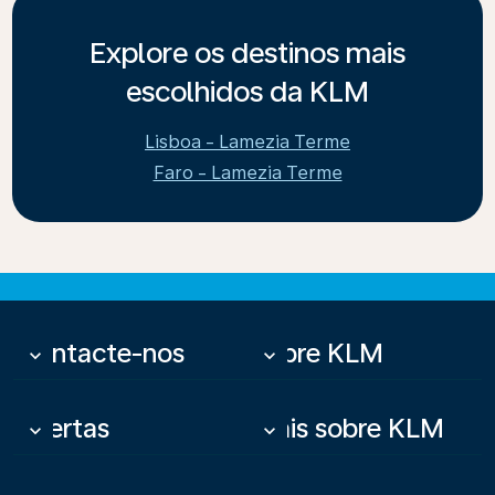
Explore os destinos mais
escolhidos da KLM
Lisboa - Lamezia Terme
Faro - Lamezia Terme
Contacte-nos
Sobre KLM
keyboard_arrow_down
keyboard_arrow_down
Ofertas
Mais sobre KLM
keyboard_arrow_down
keyboard_arrow_down