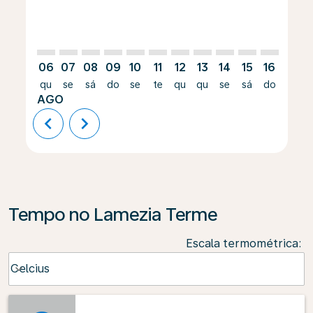
06
07
08
09
10
11
12
13
14
15
16
17
qu
se
sá
do
se
te
qu
qu
se
sá
do
se
AGO
chevron_left
chevron_right
Tempo no Lamezia Terme
Escala termométrica
:
Weather unit option Celcius Selected
Celcius
keyboard_arrow_down