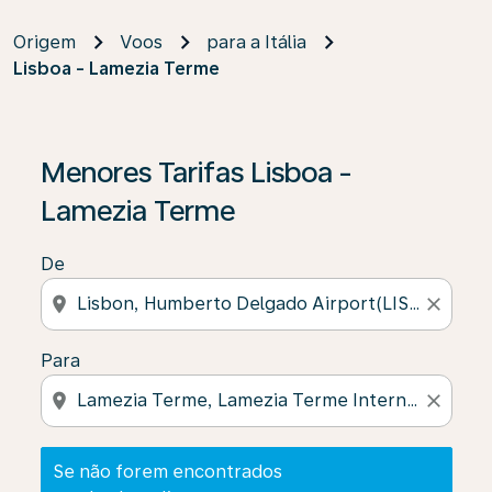
Origem
Voos
para a Itália
Lisboa - Lamezia Terme
Se não forem encontrados resultados, clique em “Enco
Menores Tarifas Lisboa -
Lamezia Terme
De
location_on
close
Para
location_on
close
Se não forem encontrados