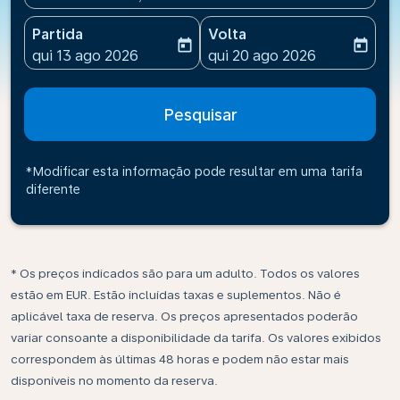
Partida
Volta
today
today
fc-booking-departure-date-aria-label
fc-booking-return-date-ari
qui 13 ago 2026
qui 20 ago 2026
Pesquisar
*Modificar esta informação pode resultar em uma tarifa
diferente
* Os preços indicados são para um adulto. Todos os valores
estão em EUR. Estão incluídas taxas e suplementos. Não é
aplicável taxa de reserva. Os preços apresentados poderão
variar consoante a disponibilidade da tarifa. Os valores exibidos
correspondem às últimas 48 horas e podem não estar mais
disponíveis no momento da reserva.