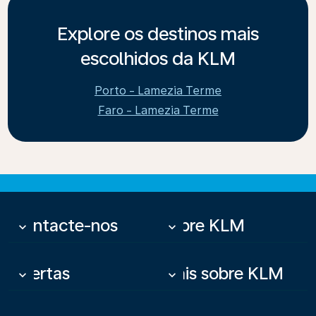
Explore os destinos mais
escolhidos da KLM
Porto - Lamezia Terme
Faro - Lamezia Terme
Contacte-nos
Sobre KLM
keyboard_arrow_down
keyboard_arrow_down
Ofertas
Mais sobre KLM
keyboard_arrow_down
keyboard_arrow_down