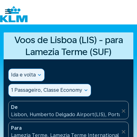

Voos de Lisboa (LIS) - para
Lamezia Terme (SUF)
Ida e volta
expand_more
1 Passageiro, Classe Economy
expand_more
De
close
Lisbon, Humberto Delgado Airport(LIS), Portugal
Para
close
Lamezia Terme, Lamezia Terme International Airport