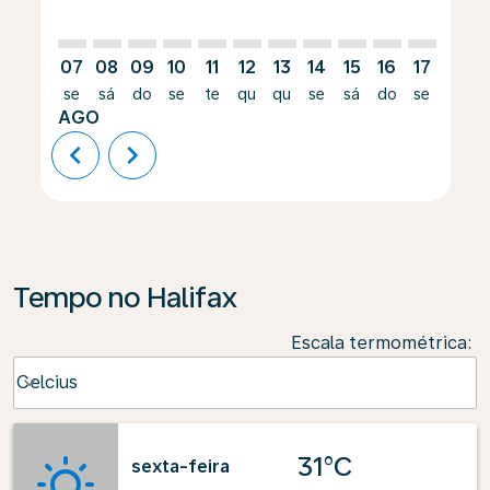
07
08
09
10
11
12
13
14
15
16
17
18
se
sá
do
se
te
qu
qu
se
sá
do
se
te
AGO
chevron_left
chevron_right
Tempo no Halifax
Escala termométrica
:
Weather unit option Celcius Selected
Celcius
keyboard_arrow_down
31°C
sexta-feira