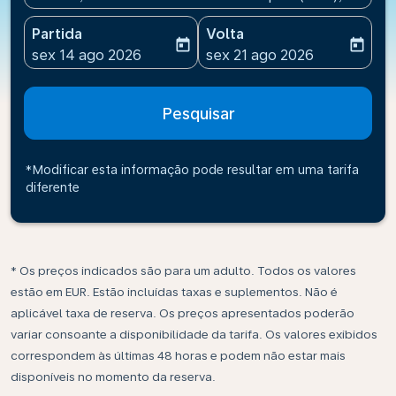
Partida
Volta
today
today
fc-booking-departure-date-aria-label
fc-booking-return-date-ari
sex 14 ago 2026
sex 21 ago 2026
Pesquisar
*Modificar esta informação pode resultar em uma tarifa
diferente
* Os preços indicados são para um adulto. Todos os valores
estão em EUR. Estão incluídas taxas e suplementos. Não é
aplicável taxa de reserva. Os preços apresentados poderão
variar consoante a disponibilidade da tarifa. Os valores exibidos
correspondem às últimas 48 horas e podem não estar mais
disponíveis no momento da reserva.