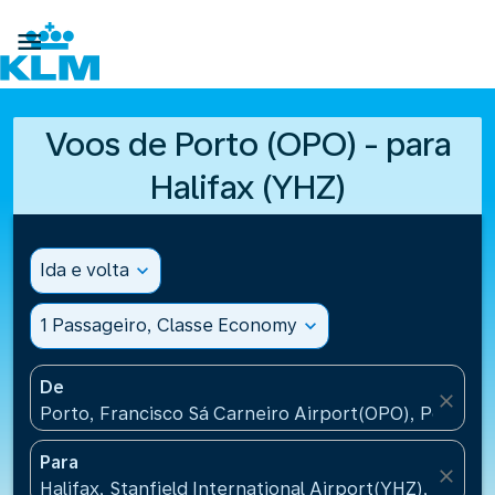

Voos de Porto (OPO) - para
Halifax (YHZ)
Ida e volta
expand_more
1 Passageiro, Classe Economy
expand_more
De
close
Porto, Francisco Sá Carneiro Airport(OPO), Portugal
Para
close
Halifax, Stanfield International Airport(YHZ), Canad