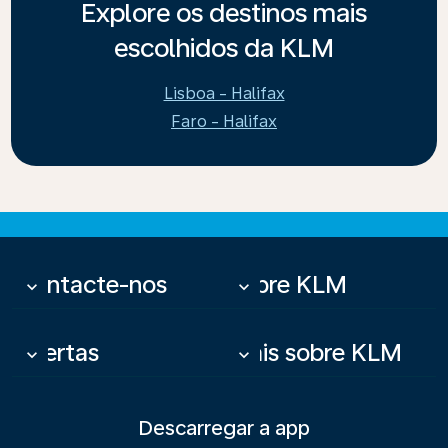
Explore os destinos mais
escolhidos da KLM
Lisboa - Halifax
Faro - Halifax
Contacte-nos
Sobre KLM
keyboard_arrow_down
keyboard_arrow_down
Ofertas
Mais sobre KLM
keyboard_arrow_down
keyboard_arrow_down
Descarregar a app