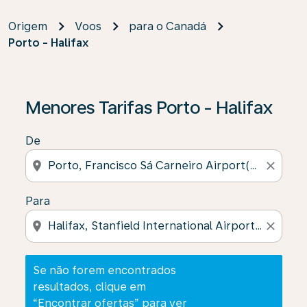
Origem
Voos
para o Canadá
Porto - Halifax
Se não forem encontrados resultados, clique em “Enco
Menores Tarifas Porto - Halifax
De
location_on
close
Para
location_on
close
Se não forem encontrados
resultados, clique em
“Encontrar ofertas” para ver