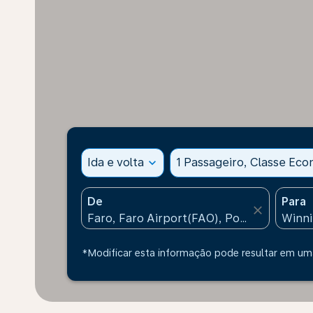
Ida e volta
expand_more
1 Passageiro, Classe Ec
De
Para
close
*Modificar esta informação pode resultar em uma