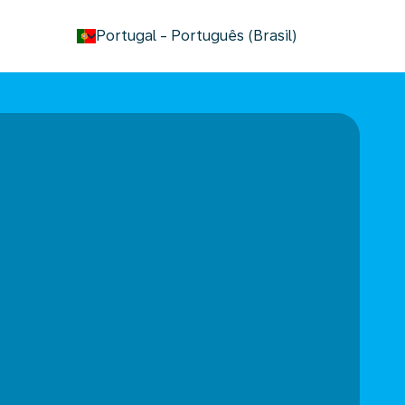
keyboard_arrow_down
Portugal
-
Português (Brasil)