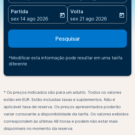
Partida
Volta
today
today
fc-booking-departure-date-aria-label
fc-booking-return-date-ari
sex 14 ago 2026
sex 21 ago 2026
Pesquisar
*Modificar esta informação pode resultar em uma tarifa
diferente
* Os preços indicados são para um adulto. Todos os valores
estão em EUR. Estão incluídas taxas e suplementos. Não é
aplicável taxa de reserva. Os preços apresentados poderão
variar consoante a disponibilidade da tarifa. Os valores exibidos
correspondem às últimas 48 horas e podem não estar mais
disponíveis no momento da reserva.