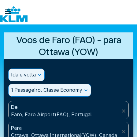

Voos de Faro (FAO) - para
Ottawa (YOW)
Ida e volta
expand_more
1 Passageiro, Classe Economy
expand_more
De
close
Faro, Faro Airport(FAO), Portugal
Para
close
Ottawa, Ottawa International(YOW), Canada