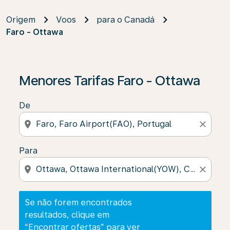
Origem
Voos
para o Canadá
Faro - Ottawa
Se não forem encontrados resultados, clique em “Enco
Menores Tarifas Faro - Ottawa
De
location_on
close
Para
location_on
close
Se não forem encontrados
resultados, clique em
“Encontrar ofertas” para ver