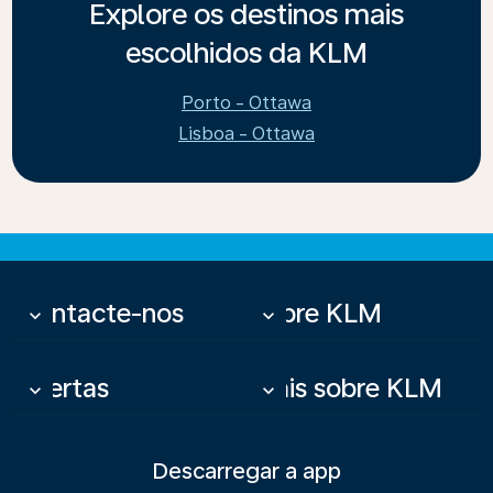
Explore os destinos mais
escolhidos da KLM
Porto - Ottawa
Lisboa - Ottawa
Contacte-nos
Sobre KLM
keyboard_arrow_down
keyboard_arrow_down
Ofertas
Mais sobre KLM
keyboard_arrow_down
keyboard_arrow_down
Descarregar a app