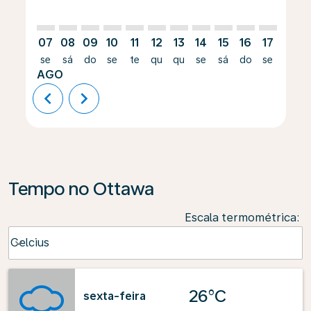
07
08
09
10
11
12
13
14
15
16
17
18
se
sá
do
se
te
qu
qu
se
sá
do
se
te
AGO
chevron_left
chevron_right
Tempo no Ottawa
Escala termométrica
:
Weather unit option Celcius Selected
Celcius
keyboard_arrow_down
26°C
sexta-feira