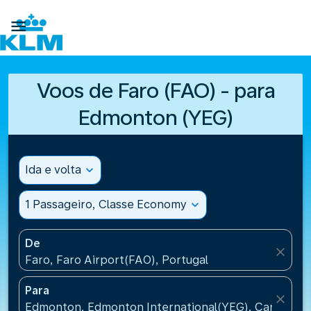

Voos de Faro (FAO) - para
Edmonton (YEG)
Ida e volta
expand_more
1 Passageiro, Classe Economy
expand_more
De
close
Faro, Faro Airport(FAO), Portugal
Para
close
Edmonton, Edmonton International(YEG), Canada