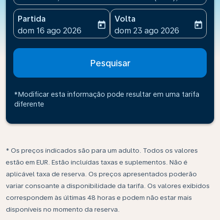
Partida
Volta
today
today
fc-booking-departure-date-aria-label
fc-booking-return-date-ari
dom 16 ago 2026
dom 23 ago 2026
Pesquisar
*Modificar esta informação pode resultar em uma tarifa
diferente
* Os preços indicados são para um adulto. Todos os valores
estão em EUR. Estão incluídas taxas e suplementos. Não é
aplicável taxa de reserva. Os preços apresentados poderão
variar consoante a disponibilidade da tarifa. Os valores exibidos
correspondem às últimas 48 horas e podem não estar mais
disponíveis no momento da reserva.