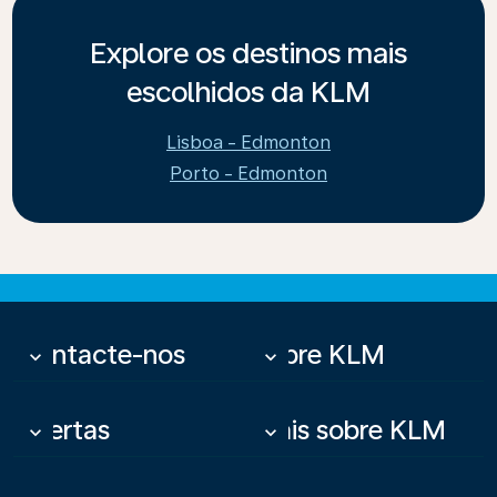
Explore os destinos mais
escolhidos da KLM
Lisboa - Edmonton
Porto - Edmonton
Contacte-nos
Sobre KLM
keyboard_arrow_down
keyboard_arrow_down
Ofertas
Mais sobre KLM
keyboard_arrow_down
keyboard_arrow_down