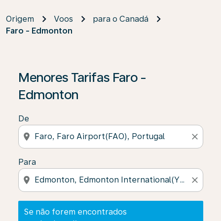
Origem
Voos
para o Canadá
Faro - Edmonton
Se não forem encontrados resultados, clique em “Enco
Menores Tarifas Faro -
Edmonton
De
location_on
close
Para
location_on
close
Se não forem encontrados