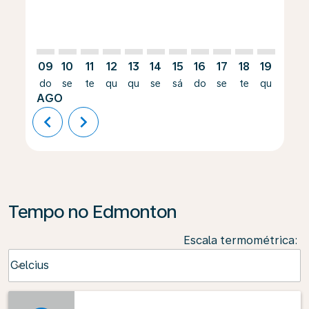
09
10
11
12
13
14
15
16
17
18
19
20
do
se
te
qu
qu
se
sá
do
se
te
qu
qu
AGO
chevron_left
chevron_right
Tempo no Edmonton
Escala termométrica
:
Weather unit option Celcius Selected
Celcius
keyboard_arrow_down