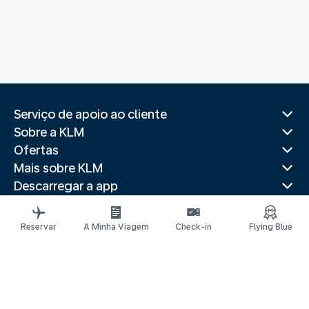
Serviço de apoio ao cliente
Sobre a KLM
Ofertas
Mais sobre KLM
Descarregar a app
Websites relacionados
Guias de viagem
Reservar
A Minha Viagem
Check-in
Flying Blue
Top Destinos
Países mais procurados
Destinos populares