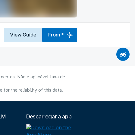
View Guide
From *
mentos. Não é aplicável taxa de
or the reliability of this data.
KLM
Descarregar a app