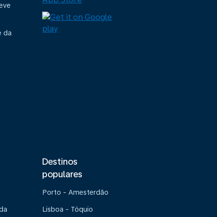
deve
e da
Destinos
populares
Porto - Amesterdão
 da
Lisboa - Tóquio