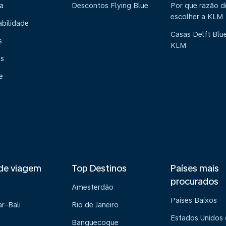
a
Descontos Flying Blue
Por que razão 
escolher a KLM
abilidade
Casas Delft Blu
s
KLM
os
e
de viagem
Top Destinos
Países mais
procurados
Amesterdão
Países Baixos
r-Bali
Rio de Janeiro
Estados Unidos
Banguecoque