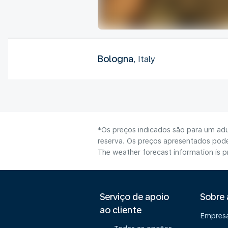
Bologna
, Italy
*Os preços indicados são para um adu
reserva. Os preços apresentados poder
The weather forecast information is pr
Serviço de apoio
Sobre
ao cliente
Empres