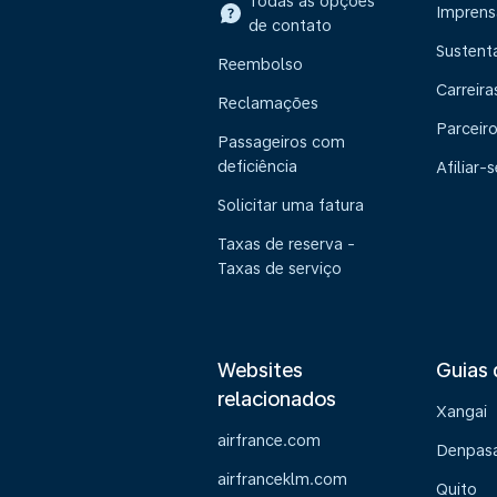
Todas as opções
Imprens
de contato
Sustent
Reembolso
Carreira
Reclamações
Parceir
Passageiros com
deficiência
Afiliar-s
Solicitar uma fatura
Taxas de reserva -
Taxas de serviço
Websites
Guias 
relacionados
Xangai
airfrance.com
Denpasa
airfranceklm.com
Quito