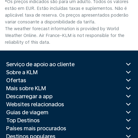
*Os preços indicados são para um adulto. Todos os valores
estão em EUR. Estão incluídas taxas e suplementos. Não é
aplicável taxa de reserva. Os preços apresentados poderão
variar consoante a disponibilidade da tarifa.
The weather forecast information is provided by World
Weather Online. Air France-KLM is not responsible for the
reliability of this data.
Serviço de apoio ao cliente
Sobre a KLM
Ofertas
Mais sobre KLM
Descarregar a app
Websites relacionados
Guias de viagem
Top Destinos
Países mais procurados
Destinos populares