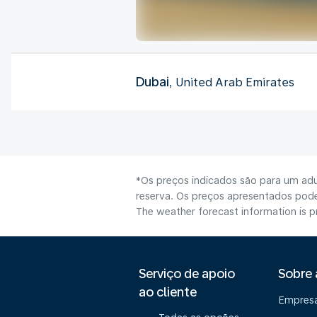
Dubai
, United Arab Emirates
*Os preços indicados são para um adu
reserva. Os preços apresentados poder
The weather forecast information is pr
Serviço de apoio
Sobre
ao cliente
Empres