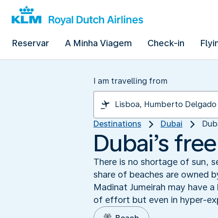
Reservar
A Minha Viagem
Check-in
Flyi
I am travelling from
Destinations
Dubai
Dub
Dubai’s fre
There is no shortage of sun, s
share of beaches are owned by
Madinat Jumeirah may have a ha
of effort but even in hyper-ex