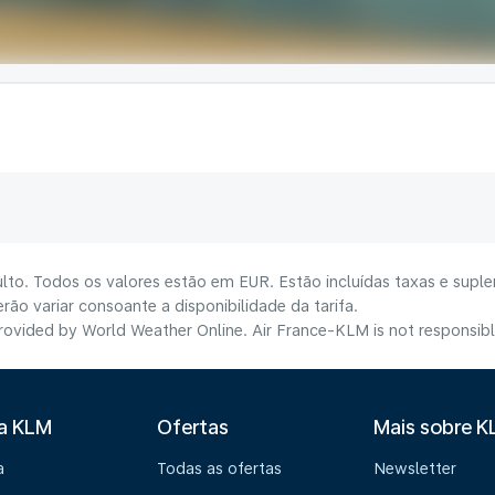
lto. Todos os valores estão em EUR. Estão incluídas taxas e suple
ão variar consoante a disponibilidade da tarifa.
ovided by World Weather Online. Air France-KLM is not responsible f
 a KLM
Ofertas
Mais sobre 
a
Todas as ofertas
Newsletter