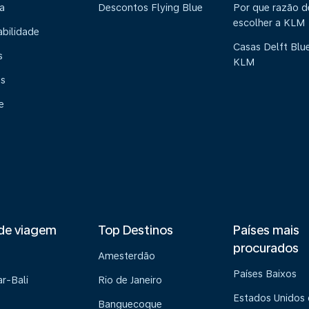
a
Descontos Flying Blue
Por que razão 
escolher a KLM
abilidade
Casas Delft Blu
s
KLM
os
e
de viagem
Top Destinos
Países mais
procurados
Amesterdão
Países Baixos
r-Bali
Rio de Janeiro
Estados Unidos
Banguecoque