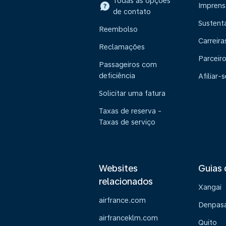
Todas as opções
Imprens
de contato
Sustent
Reembolso
Carreira
Reclamações
Parceir
Passageiros com
deficiência
Afiliar-s
Solicitar uma fatura
Taxas de reserva -
Taxas de serviço
Websites
Guias 
relacionados
Xangai
airfrance.com
Denpasa
airfranceklm.com
Quito