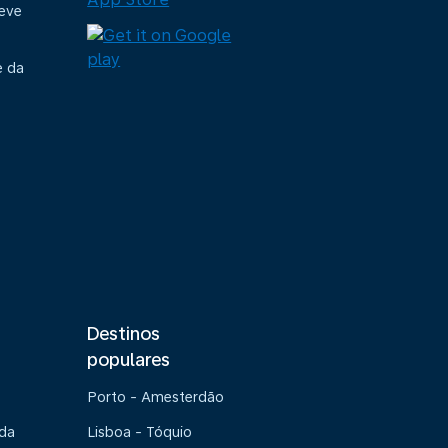
deve
e da
Destinos
populares
Porto - Amesterdão
 da
Lisboa - Tóquio