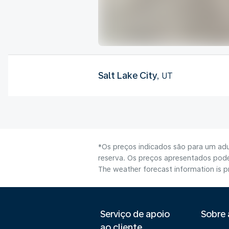
Salt Lake City
, UT
*Os preços indicados são para um adu
reserva. Os preços apresentados poder
The weather forecast information is pr
Serviço de apoio
Sobre
ao cliente