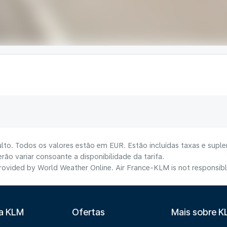
lto. Todos os valores estão em EUR. Estão incluídas taxas e suple
ão variar consoante a disponibilidade da tarifa.
ovided by World Weather Online. Air France-KLM is not responsible f
 a KLM
Ofertas
Mais sobre 