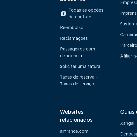
Empres
Todas as opções
Imprens
de contato
Sustent
Reembolso
Carreira
Reclamações
Parceir
Passageiros com
deficiência
Afiliar-s
Solicitar uma fatura
Taxas de reserva -
Taxas de serviço
Websites
Guias 
relacionados
Xangai
airfrance.com
Denpasa