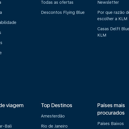
a
Todas as ofertas
Newsletter
a
Descontos Flying Blue
Por que razão 
escolher a KLM
abilidade
Casas Delft Blu
s
KLM
os
e
de viagem
Top Destinos
Países mais
procurados
Amesterdão
Países Baixos
r-Bali
Rio de Janeiro