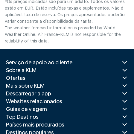
*Os preços indicados são para um adulto. Todos os valores
estão em EUR. Estão incluídas taxas e suplementos. Não é
aplicável taxa de reserva. Os preços apresentados poderão
variar consoante a disponibilidade da tarifa.
The weather forecast information is provided by World
Weather Online. Air France-KLM is not responsible for the
reliability of this data.
Serviço de apoio ao cliente
Sobre a KLM
Ofertas
Mais sobre KLM
Descarregar a app
Websites relacionados
Guias de viagem
Top Destinos
Países mais procurados
Destinos populares