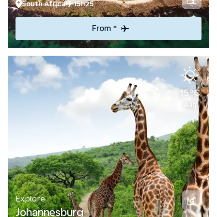
South Africa
15h25
From *
15°C
Aug
Explore
Johannesburg