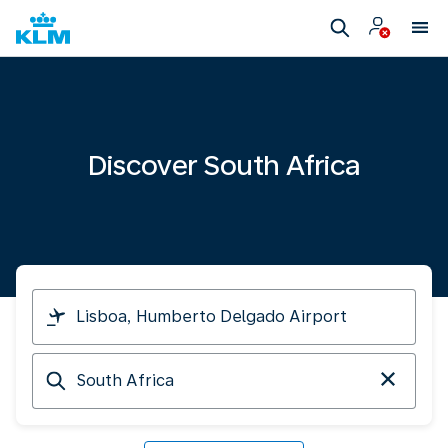
Discover South Africa
I
am
travelling
Arriving
from
at