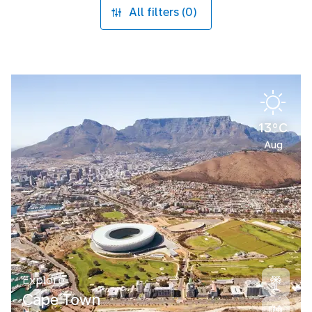
All filters (0)
13°C
Aug
Explore
Cape Town