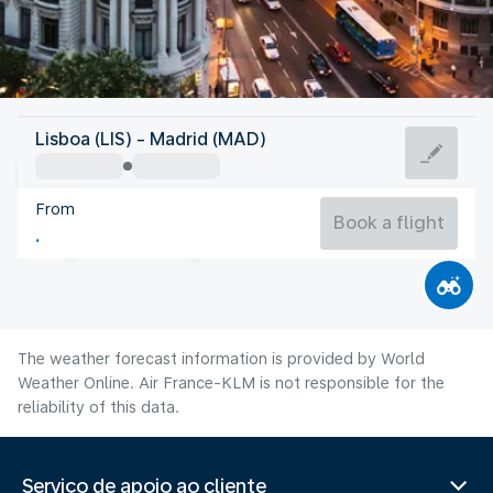
Spain
Lisboa (LIS) - Madrid (MAD)
Madrid
From
27°C
Spain
Book a flight
Flight time
Aug
The weather forecast information is provided by World
Weather Online. Air France-KLM is not responsible for the
reliability of this data.
Serviço de apoio ao cliente