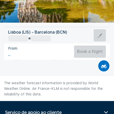
Spain
Lisboa (LIS) - Barcelona (BCN)
Barcelona
From
25°C
Spain
Book a flight
Flight time
Aug
The weather forecast information is provided by World
Weather Online. Air France-KLM is not responsible for the
reliability of this data.
Serviço de apoio ao cliente