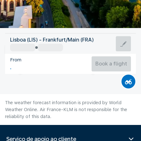
Germany
Lisboa (LIS) - Frankfurt/Main (FRA)
Frankfurt/Main
From
21°C
Germany
Book a flight
Flight time
Aug
The weather forecast information is provided by World
Weather Online. Air France-KLM is not responsible for the
reliability of this data.
Serviço de apoio ao cliente