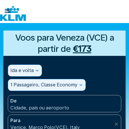

Voos para Veneza (VCE) a
partir de
€173
Ida e volta
expand_more
1 Passageiro, Classe Economy
expand_more
De
Cidade, país ou aeroporto
Para
close
Venice, Marco Polo(VCE), Italy