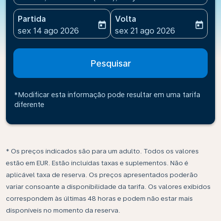
Partida
Volta
today
today
fc-booking-departure-date-aria-label
fc-booking-return-date-ari
sex 14 ago 2026
sex 21 ago 2026
Pesquisar
*Modificar esta informação pode resultar em uma tarifa
diferente
* Os preços indicados são para um adulto. Todos os valores
estão em EUR. Estão incluídas taxas e suplementos. Não é
aplicável taxa de reserva. Os preços apresentados poderão
variar consoante a disponibilidade da tarifa. Os valores exibidos
correspondem às últimas 48 horas e podem não estar mais
disponíveis no momento da reserva.