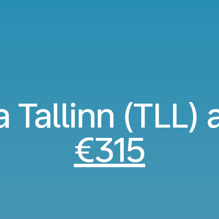
 Tallinn (TLL) a
€315