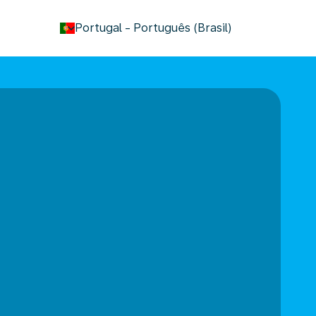
keyboard_arrow_down
Portugal
-
Português (Brasil)