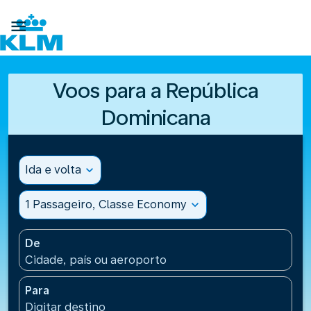

Voos para a República
Dominicana
Ida e volta
expand_more
1 Passageiro, Classe Economy
expand_more
De
Cidade, país ou aeroporto
Para
Digitar destino