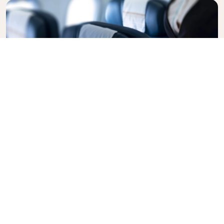
Business Class
Voe com estilo na Business Class da KLM, onde
privacidade, conforto e serviço atencioso se unem.
Desfrute de alimentos e bebidas de alta qualidade,
atenção personalizada de nossa equipe de cabine e
o máximo em relaxamento. Reserve seu bilhete
eletrônico na Business Class hoje mesmo e