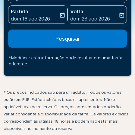
Partida
Volta
today
today
fc-booking-departure-date-aria-label
fc-booking-return-date-ari
dom 16 ago 2026
dom 23 ago 2026
Pesquisar
*Modificar esta informação pode resultar em uma tarifa
diferente
* Os preços indicados são para um adulto. Todos os valores
estão em EUR. Estão incluídas taxas e suplementos. Não é
aplicável taxa de reserva. Os preços apresentados poderão
variar consoante a disponibilidade da tarifa. Os valores exibidos
correspondem às últimas 48 horas e podem não estar mais
disponíveis no momento da reserva.