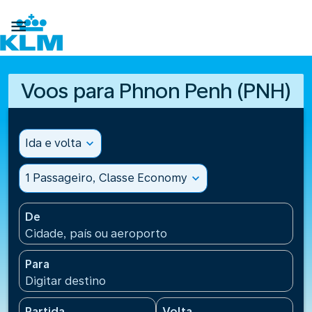

Voos para Phnon Penh (PNH)
Ida e volta
expand_more
1 Passageiro, Classe Economy
expand_more
De
Cidade, país ou aeroporto
Para
Digitar destino
Partida
Volta