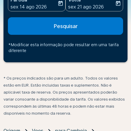
today
today
fc-booking-departure-date-aria-label
fc-booking-return-date-ari
sex 14 ago 2026
sex 21 ago 2026
Pesquisar
*Modificar esta informação pode resultar em uma tarifa
diferente
* Os preços indicados são para um adulto. Todos os valores
estão em EUR. Estão incluídas taxas e suplementos. Não é
aplicável taxa de reserva. Os preços apresentados poderão
variar consoante a disponibilidade da tarifa. Os valores exibidos
correspondem às últimas 48 horas e podem não estar mais
disponíveis no momento da reserva.
Origem
Voos
para Camboja