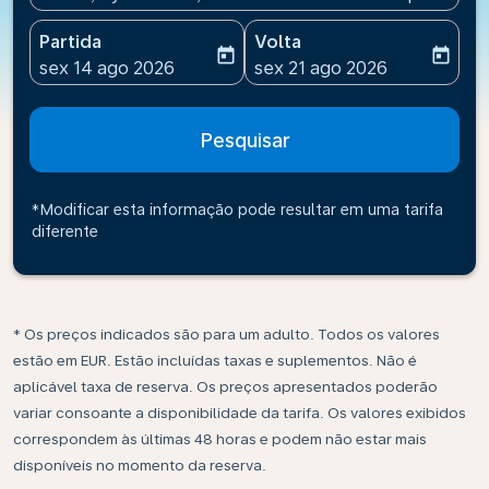
Partida
Volta
today
today
fc-booking-departure-date-aria-label
fc-booking-return-date-ari
sex 14 ago 2026
sex 21 ago 2026
Pesquisar
*Modificar esta informação pode resultar em uma tarifa
diferente
* Os preços indicados são para um adulto. Todos os valores
estão em EUR. Estão incluídas taxas e suplementos. Não é
aplicável taxa de reserva. Os preços apresentados poderão
variar consoante a disponibilidade da tarifa. Os valores exibidos
correspondem às últimas 48 horas e podem não estar mais
disponíveis no momento da reserva.