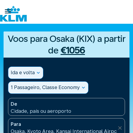

Voos para Osaka (KIX) a partir
de
€1056
Ida e volta
expand_more
1 Passageiro, Classe Economy
expand_more
De
Cidade, país ou aeroporto
Para
close
Osaka, Kyoto Area, Kansai International Airport(KIX)