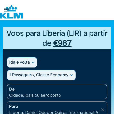

Voos para Liberia (LIR) a partir
de
€987
Ida e volta
expand_more
1 Passageiro, Classe Economy
expand_more
De
Cidade, país ou aeroporto
Para
close
Liberia, Daniel Oduber Quiros International Airport(L