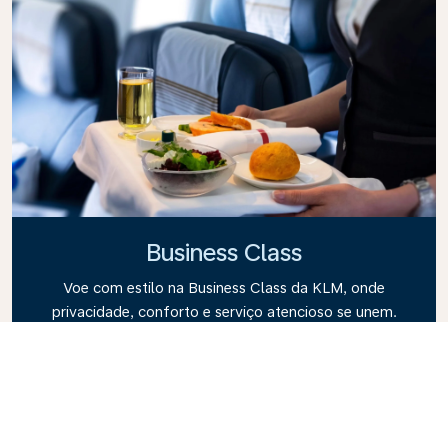
Business Class
Voe com estilo na Business Class da KLM, onde
privacidade, conforto e serviço atencioso se unem.
Desfrute de alimentos e bebidas de alta qualidade,
atenção personalizada de nossa equipe de cabine e
o máximo em relaxamento. Reserve seu bilhete
eletrônico na Business Class hoje mesmo e
experimente a diferença da KLM.