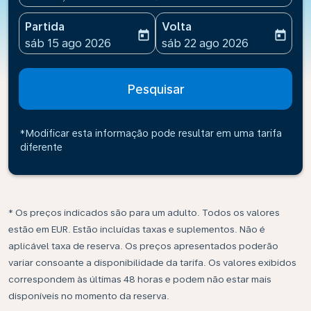
Partida
Volta
today
today
fc-booking-departure-date-aria-label
fc-booking-return-date-ari
sáb 15 ago 2026
sáb 22 ago 2026
Pesquisar
*Modificar esta informação pode resultar em uma tarifa
diferente
* Os preços indicados são para um adulto. Todos os valores
estão em EUR. Estão incluídas taxas e suplementos. Não é
aplicável taxa de reserva. Os preços apresentados poderão
variar consoante a disponibilidade da tarifa. Os valores exibidos
correspondem às últimas 48 horas e podem não estar mais
disponíveis no momento da reserva.