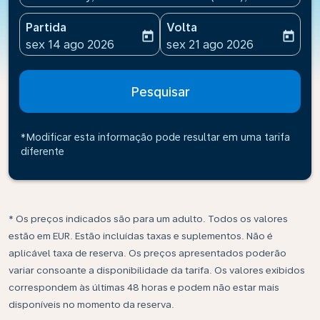
Partida
Volta
today
today
fc-booking-departure-date-aria-label
fc-booking-return-date-ari
sex 14 ago 2026
sex 21 ago 2026
Pesquisar
*Modificar esta informação pode resultar em uma tarifa
diferente
* Os preços indicados são para um adulto. Todos os valores
estão em EUR. Estão incluídas taxas e suplementos. Não é
aplicável taxa de reserva. Os preços apresentados poderão
variar consoante a disponibilidade da tarifa. Os valores exibidos
correspondem às últimas 48 horas e podem não estar mais
disponíveis no momento da reserva.