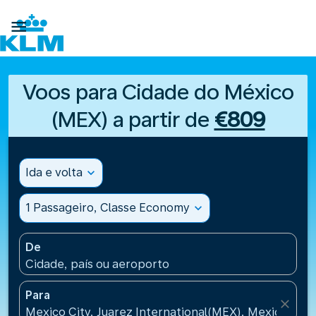

Voos para Cidade do México
(MEX) a partir de
€809
Ida e volta
expand_more
1 Passageiro, Classe Economy
expand_more
De
Cidade, país ou aeroporto
Para
close
Mexico City, Juarez International(MEX), Mexico