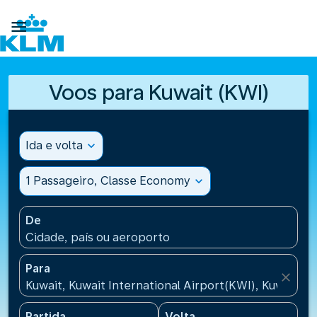

Voos para Kuwait (KWI)
Ida e volta
expand_more
1 Passageiro, Classe Economy
expand_more
De
Cidade, país ou aeroporto
Para
close
Kuwait, Kuwait International Airport(KWI), Kuwait
Partida
Volta