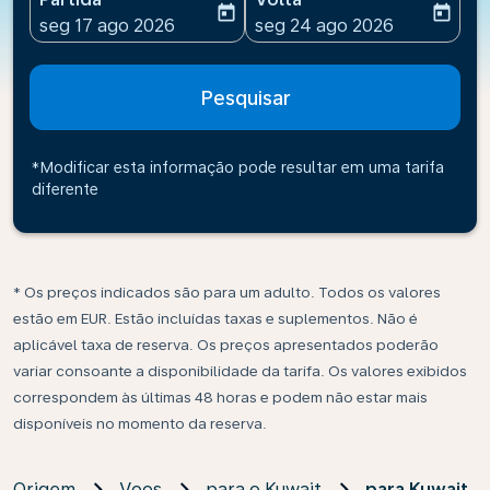
today
today
fc-booking-departure-date-aria-label
fc-booking-return-date-ari
seg 17 ago 2026
seg 24 ago 2026
Pesquisar
*Modificar esta informação pode resultar em uma tarifa
diferente
* Os preços indicados são para um adulto. Todos os valores
estão em EUR. Estão incluídas taxas e suplementos. Não é
aplicável taxa de reserva. Os preços apresentados poderão
variar consoante a disponibilidade da tarifa. Os valores exibidos
correspondem às últimas 48 horas e podem não estar mais
disponíveis no momento da reserva.
Origem
Voos
para o Kuwait
para Kuwait