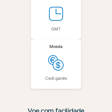
GMT
Moeda
Cedi ganês
Voe com facilidade