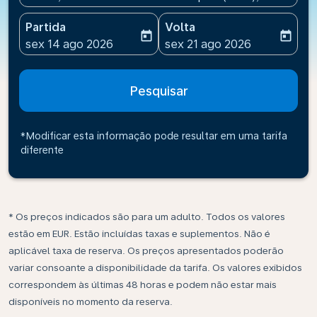
Partida
Volta
today
today
fc-booking-departure-date-aria-label
fc-booking-return-date-ari
sex 14 ago 2026
sex 21 ago 2026
Pesquisar
*Modificar esta informação pode resultar em uma tarifa
diferente
* Os preços indicados são para um adulto. Todos os valores
estão em EUR. Estão incluídas taxas e suplementos. Não é
aplicável taxa de reserva. Os preços apresentados poderão
variar consoante a disponibilidade da tarifa. Os valores exibidos
correspondem às últimas 48 horas e podem não estar mais
disponíveis no momento da reserva.