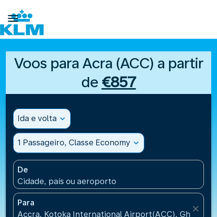

Voos para Acra (ACC) a partir
de
€857
Ida e volta
expand_more
1 Passageiro, Classe Economy
expand_more
De
Cidade, país ou aeroporto
Para
close
Accra, Kotoka International Airport(ACC), Ghana