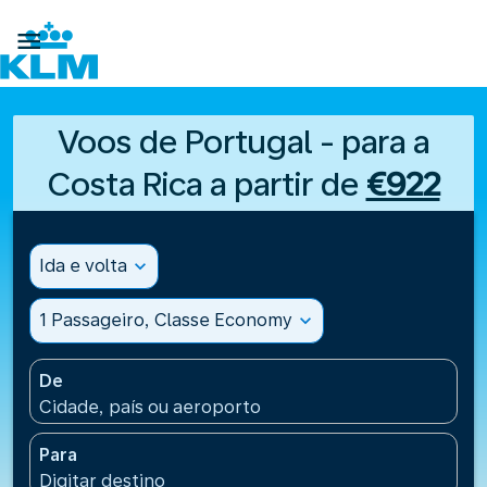

Voos de Portugal - para a
Costa Rica a partir de
€922
Ida e volta
expand_more
1 Passageiro, Classe Economy
expand_more
De
Cidade, país ou aeroporto
Para
Digitar destino