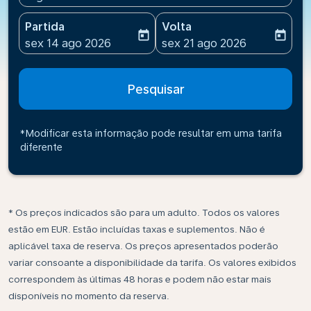
Partida
Volta
today
today
fc-booking-departure-date-aria-label
fc-booking-return-date-ari
sex 14 ago 2026
sex 21 ago 2026
Pesquisar
*Modificar esta informação pode resultar em uma tarifa
diferente
* Os preços indicados são para um adulto. Todos os valores
estão em EUR. Estão incluídas taxas e suplementos. Não é
aplicável taxa de reserva. Os preços apresentados poderão
variar consoante a disponibilidade da tarifa. Os valores exibidos
correspondem às últimas 48 horas e podem não estar mais
disponíveis no momento da reserva.