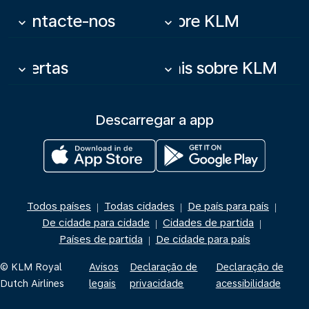
Contacte-nos
Sobre KLM
keyboard_arrow_down
keyboard_arrow_down
Ofertas
Mais sobre KLM
keyboard_arrow_down
keyboard_arrow_down
Descarregar a app
Todos países
Todas cidades
De país para país
|
|
|
De cidade para cidade
Cidades de partida
|
|
Países de partida
De cidade para país
|
© KLM Royal
Avisos
Declaração de
Declaração de
Dutch Airlines
legais
privacidade
acessibilidade