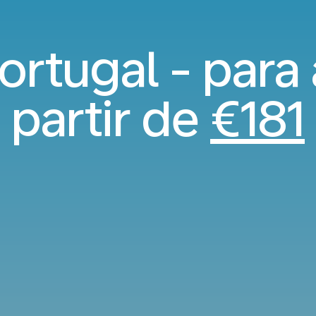
rtugal - para 
partir de
€181