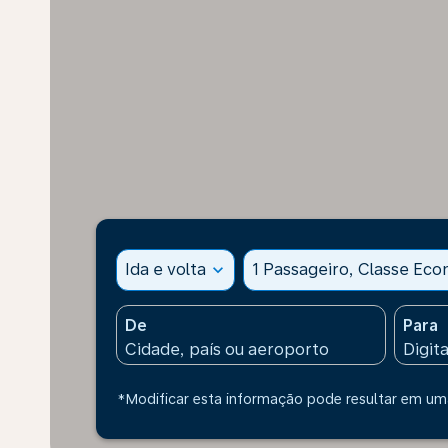
Ida e volta
expand_more
1 Passageiro, Classe Ec
De
Para
*Modificar esta informação pode resultar em uma