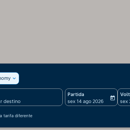
onomy
expand_more
Partida
Vol
today
fc-booking-departure-date
fc-b
sex 14 ago 2026
sex 
 tarifa diferente