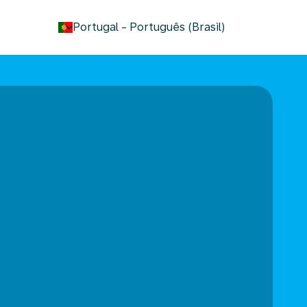
keyboard_arrow_down
Portugal
-
Português (Brasil)