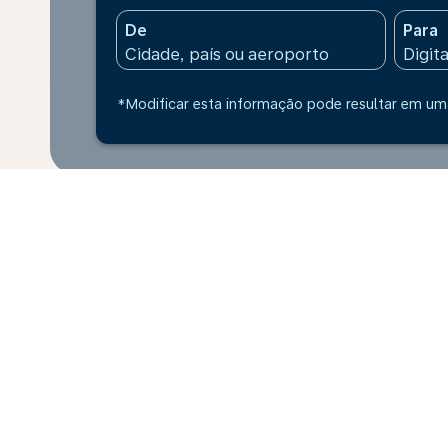
De
Para
*Modificar esta informação pode resultar em uma
* Os preços indicados são para um adulto. Todos os 
poderão variar consoante a disponibilidade da tari
Origem
Voos
para a Argélia
P