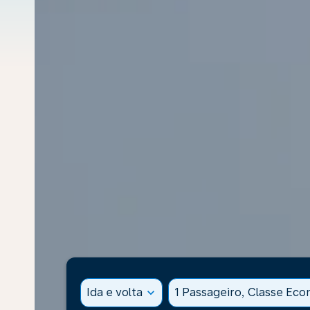
Ida e volta
expand_more
1 Passageiro, Classe Ec