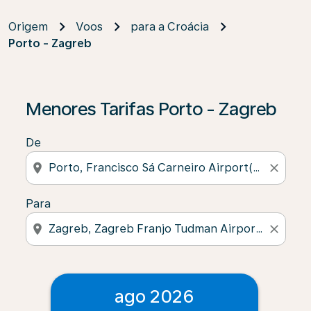
Origem
Voos
para a Croácia
Porto - Zagreb
Menores Tarifas Porto - Zagreb
De
location_on
close
Para
location_on
close
ago 2026