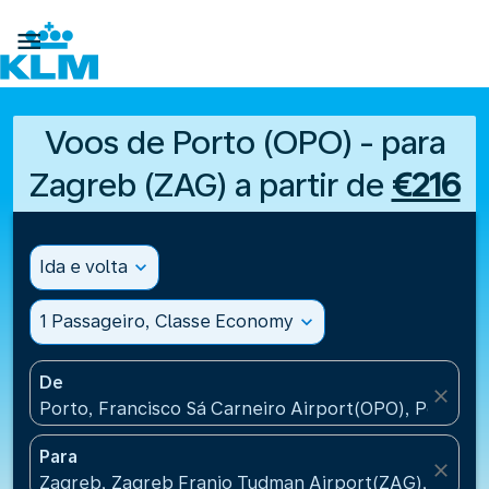

Voos de Porto (OPO) - para
Zagreb (ZAG) a partir de
€216
Ida e volta
expand_more
1 Passageiro, Classe Economy
expand_more
De
close
Porto, Francisco Sá Carneiro Airport(OPO), Portugal
Para
close
Zagreb, Zagreb Franjo Tudman Airport(ZAG), Croati