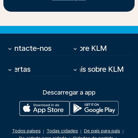
Contacte-nos
Sobre KLM
keyboard_arrow_down
keyboard_arrow_down
Ofertas
Mais sobre KLM
keyboard_arrow_down
keyboard_arrow_down
Descarregar a app
Todos países
Todas cidades
De país para país
|
|
|