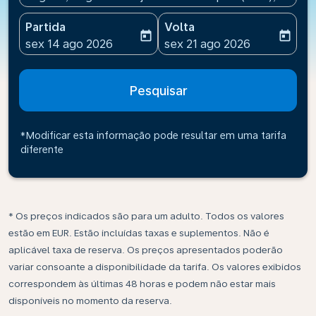
Partida
Volta
today
today
fc-booking-departure-date-aria-label
fc-booking-return-date-ari
sex 14 ago 2026
sex 21 ago 2026
Pesquisar
*Modificar esta informação pode resultar em uma tarifa
diferente
* Os preços indicados são para um adulto. Todos os valores
estão em EUR. Estão incluídas taxas e suplementos. Não é
aplicável taxa de reserva. Os preços apresentados poderão
variar consoante a disponibilidade da tarifa. Os valores exibidos
correspondem às últimas 48 horas e podem não estar mais
disponíveis no momento da reserva.