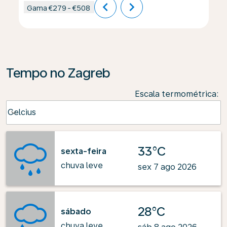
chevron_left
chevron_right
Gama
€279
-
€508
Tempo no Zagreb
Escala termométrica
:
Weather unit option Celcius Selected
Celcius
keyboard_arrow_down
33°C
sexta-feira
chuva leve
sex 7 ago 2026
28°C
sábado
chuva leve