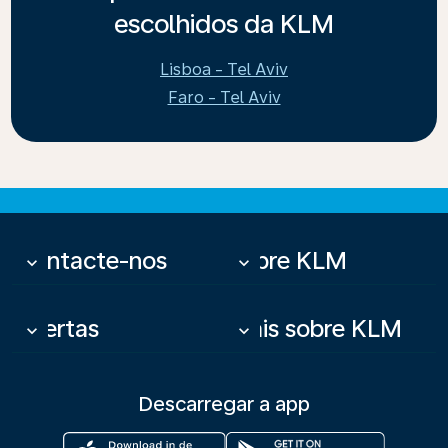
escolhidos da KLM
Lisboa - Tel Aviv
Faro - Tel Aviv
Contacte-nos
Sobre KLM
keyboard_arrow_down
keyboard_arrow_down
Ofertas
Mais sobre KLM
keyboard_arrow_down
keyboard_arrow_down
Descarregar a app