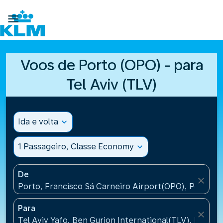

Voos de Porto (OPO) - para
Tel Aviv (TLV)
Ida e volta
expand_more
1 Passageiro, Classe Economy
expand_more
De
close
Porto, Francisco Sá Carneiro Airport(OPO), Portugal
Para
close
Tel Aviv Yafo, Ben Gurion International(TLV), Israel