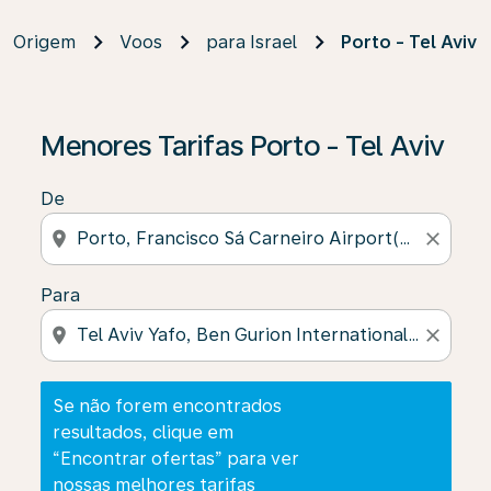
Origem
Voos
para Israel
Porto - Tel Aviv
Se não forem encontrados resultados, clique em “Enco
Menores Tarifas Porto - Tel Aviv
De
location_on
close
Para
location_on
close
Se não forem encontrados
resultados, clique em
“Encontrar ofertas” para ver
nossas melhores tarifas