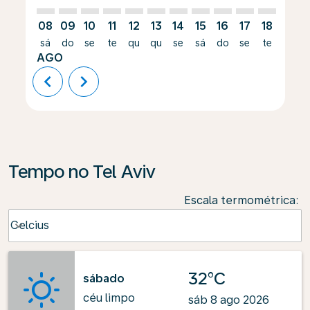
08
09
10
11
12
13
14
15
16
17
18
19
sá
do
se
te
qu
qu
se
sá
do
se
te
qu
AGO
chevron_left
chevron_right
Tempo no Tel Aviv
Escala termométrica
:
Weather unit option Celcius Selected
Celcius
keyboard_arrow_down
32°C
sábado
céu limpo
sáb 8 ago 2026