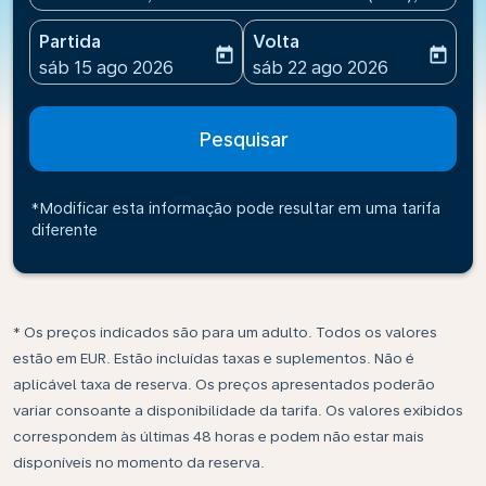
Partida
Volta
today
today
fc-booking-departure-date-aria-label
fc-booking-return-date-ari
sáb 15 ago 2026
sáb 22 ago 2026
Pesquisar
*Modificar esta informação pode resultar em uma tarifa
diferente
* Os preços indicados são para um adulto. Todos os valores
estão em EUR. Estão incluídas taxas e suplementos. Não é
aplicável taxa de reserva. Os preços apresentados poderão
variar consoante a disponibilidade da tarifa. Os valores exibidos
correspondem às últimas 48 horas e podem não estar mais
disponíveis no momento da reserva.