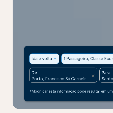
Ida e volta
expand_more
1 Passageiro, Classe Ec
De
Para
close
*Modificar esta informação pode resultar em uma