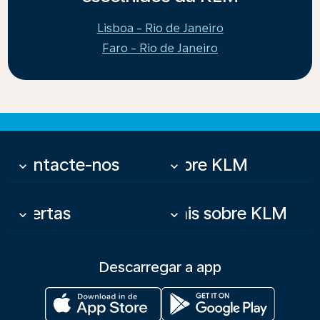
Lisboa - Rio de Janeiro
Faro - Rio de Janeiro
Contacte-nos
Sobre KLM
keyboard_arrow_down
keyboard_arrow_down
Ofertas
Mais sobre KLM
keyboard_arrow_down
keyboard_arrow_down
Descarregar a app