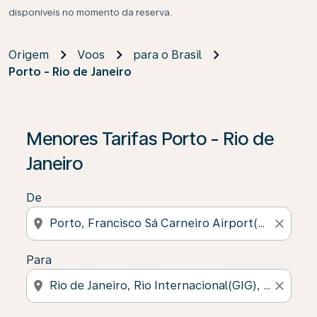
disponíveis no momento da reserva.
Origem
Voos
para o Brasil
Porto - Rio de Janeiro
Menores Tarifas Porto - Rio de
Janeiro
De
location_on
close
Para
location_on
close