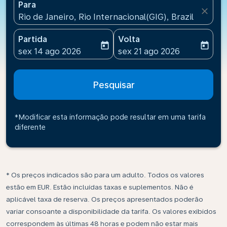
Para
close
Rio de Janeiro, Rio Internacional(GIG), Brazil
Partida
Volta
today
today
fc-booking-departure-date-aria-label
fc-booking-return-date-ari
sex 14 ago 2026
sex 21 ago 2026
Pesquisar
*Modificar esta informação pode resultar em uma tarifa
diferente
* Os preços indicados são para um adulto. Todos os valores
estão em EUR. Estão incluídas taxas e suplementos. Não é
aplicável taxa de reserva. Os preços apresentados poderão
variar consoante a disponibilidade da tarifa. Os valores exibidos
correspondem às últimas 48 horas e podem não estar mais