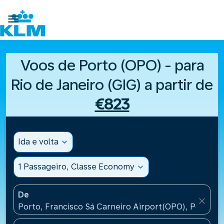

Voos de Porto (OPO) - para
Rio de Janeiro (GIG) a partir de
€823
Ida e volta
expand_more
1 Passageiro, Classe Economy
expand_more
De
close
Porto, Francisco Sá Carneiro Airport(OPO), Portugal