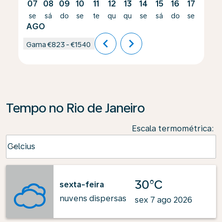
07
08
09
10
11
12
13
14
15
16
17
18
se
sá
do
se
te
qu
qu
se
sá
do
se
te
AGO
chevron_left
chevron_right
Gama
€823
-
€1540
Tempo no Rio de Janeiro
Escala termométrica
:
Weather unit option Celcius Selected
Celcius
keyboard_arrow_down
30°C
sexta-feira
nuvens dispersas
sex 7 ago 2026