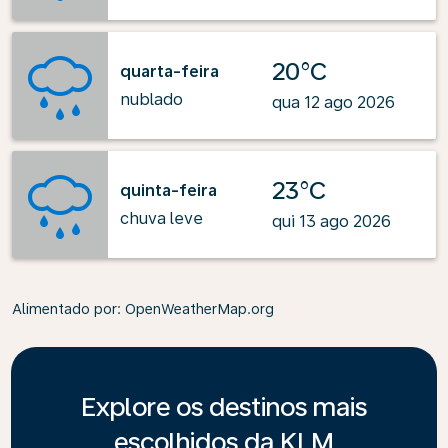
20°C
quarta-feira
nublado
qua 12 ago 2026
23°C
quinta-feira
chuva leve
qui 13 ago 2026
Alimentado por
: OpenWeatherMap.org
Explore os destinos mais
escolhidos da KLM