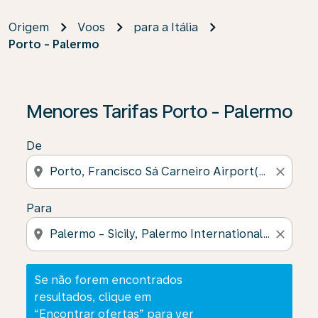
Origem
Voos
para a Itália
Porto - Palermo
Se não forem encontrados resultados, clique em “Enco
Menores Tarifas Porto - Palermo
De
location_on
close
Para
location_on
close
Se não forem encontrados
resultados, clique em
“Encontrar ofertas” para ver