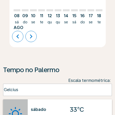
08
09
10
11
12
13
14
15
16
17
18
19
sá
do
se
te
qu
qu
se
sá
do
se
te
qu
AGO
chevron_left
chevron_right
Tempo no Palermo
Escala termométrica
:
Weather unit option Celcius Selected
Celcius
keyboard_arrow_down
33°C
sábado