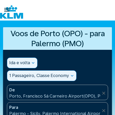

Voos de Porto (OPO) - para
Palermo (PMO)
Ida e volta
expand_more
1 Passageiro, Classe Economy
expand_more
De
close
Porto, Francisco Sá Carneiro Airport(OPO), Portugal
Para
close
Palermo - Sicily, Palermo International Airport(PMO),