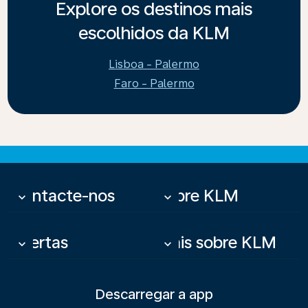
Explore os destinos mais
escolhidos da KLM
Lisboa - Palermo
Faro - Palermo
Contacte-nos
Sobre KLM
keyboard_arrow_down
keyboard_arrow_down
Ofertas
Mais sobre KLM
keyboard_arrow_down
keyboard_arrow_down
Descarregar a app