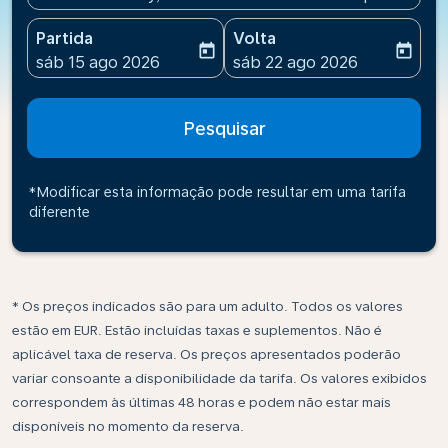
Partida
Volta
today
today
fc-booking-departure-date-aria-label
fc-booking-return-date-ari
sáb 15 ago 2026
sáb 22 ago 2026
Pesquisar
*Modificar esta informação pode resultar em uma tarifa
diferente
* Os preços indicados são para um adulto. Todos os valores
estão em EUR. Estão incluídas taxas e suplementos. Não é
aplicável taxa de reserva. Os preços apresentados poderão
variar consoante a disponibilidade da tarifa. Os valores exibidos
correspondem às últimas 48 horas e podem não estar mais
disponíveis no momento da reserva.