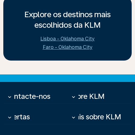
Explore os destinos mais
escolhidos da KLM
Lisboa - Oklahoma City
Faro - Oklahoma City
Contacte-nos
Sobre KLM
keyboard_arrow_down
keyboard_arrow_down
Ofertas
Mais sobre KLM
keyboard_arrow_down
keyboard_arrow_down