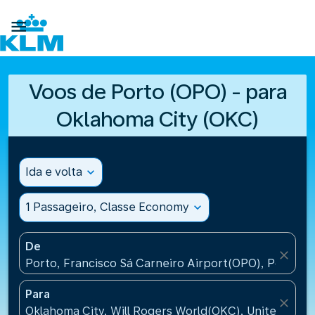

Voos de Porto (OPO) - para
Oklahoma City (OKC)
Ida e volta
expand_more
1 Passageiro, Classe Economy
expand_more
De
close
Porto, Francisco Sá Carneiro Airport(OPO), Portugal
Para
close
Oklahoma City, Will Rogers World(OKC), United Stat