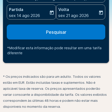
Partida
Volta
today
today
fc-booking-departure-date-aria-label
fc-booking-return-date-ari
sex 14 ago 2026
sex 21 ago 2026
Pesquisar
*Modificar esta informação pode resultar em uma tarifa
diferente
* Os preços indicados são para um adulto. Todos os valores
estão em EUR. Estão incluídas taxas e suplementos. Não é
aplicável taxa de reserva. Os preços apresentados poderão
variar consoante a disponibilidade da tarifa. Os valores exibidos
correspondem às últimas 48 horas e podem não estar mais
disponíveis no momento da reserva.