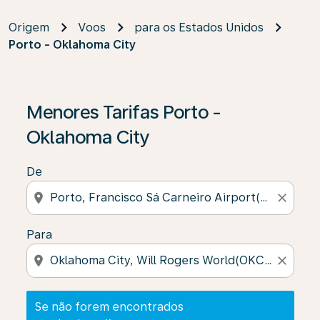
Origem
Voos
para os Estados Unidos
Porto - Oklahoma City
Se não forem encontrados resultados, clique em “Enco
Menores Tarifas Porto -
Oklahoma City
De
location_on
close
Para
location_on
close
Se não forem encontrados