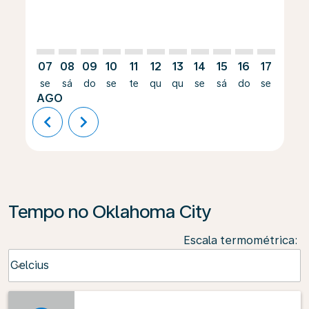
07
08
09
10
11
12
13
14
15
16
17
18
se
sá
do
se
te
qu
qu
se
sá
do
se
te
AGO
chevron_left
chevron_right
Tempo no Oklahoma City
Escala termométrica
:
Weather unit option Celcius Selected
Celcius
keyboard_arrow_down