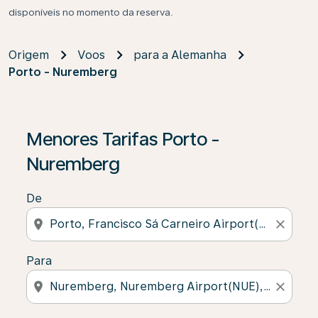
disponíveis no momento da reserva.
Origem
Voos
para a Alemanha
Porto - Nuremberg
Menores Tarifas Porto -
Nuremberg
De
location_on
close
Para
location_on
close