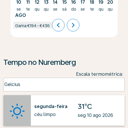
10
11
12
13
14
15
16
17
18
19
20
21
se
te
qu
qu
se
sá
do
se
te
qu
qu
se
AGO
chevron_left
chevron_right
Gama
€194
-
€436
Tempo no Nuremberg
Escala termométrica
:
Weather unit option Celcius Selected
Celcius
keyboard_arrow_down
31°C
segunda-feira
céu limpo
seg 10 ago 2026