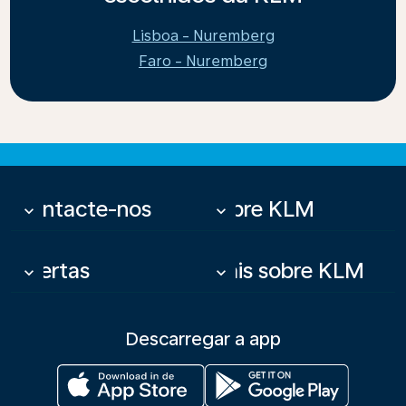
Lisboa - Nuremberg
Faro - Nuremberg
Contacte-nos
Sobre KLM
keyboard_arrow_down
keyboard_arrow_down
Ofertas
Mais sobre KLM
keyboard_arrow_down
keyboard_arrow_down
Descarregar a app