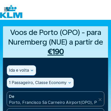

Voos de Porto (OPO) - para
Nuremberg (NUE) a partir de
€190
Ida e volta
expand_more
1 Passageiro, Classe Economy
expand_more
De
close
Porto, Francisco Sá Carneiro Airport(OPO), Portugal