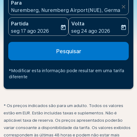
Para
close
Nuremberg, Nuremberg Airport(NUE), Germany
Partida
Volta
today
today
fc-booking-departure-date-aria-label
fc-booking-return-date-ari
seg 17 ago 2026
seg 24 ago 2026
Pesquisar
*Modificar esta informação pode resultar em uma tarifa
diferente
* Os preços indicados são para um adulto. Todos os valores
estão em EUR. Estão incluídas taxas e suplementos. Não é
aplicável taxa de reserva. Os preços apresentados poderão
variar consoante a disponibilidade da tarifa. Os valores exibidos
correspondem às últimas 48 horas e podem não estar mais