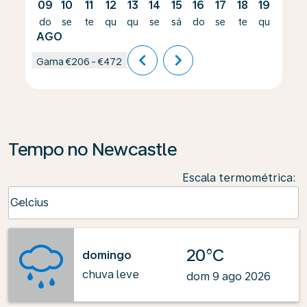
09
10
11
12
13
14
15
16
17
18
19
20
do
se
te
qu
qu
se
sá
do
se
te
qu
qu
AGO
chevron_left
chevron_right
Gama
€206
-
€472
Tempo no Newcastle
Escala termométrica
:
Weather unit option Celcius Selected
Celcius
keyboard_arrow_down
20°C
domingo
chuva leve
dom 9 ago 2026