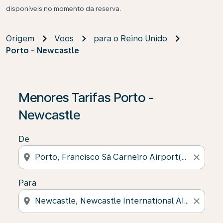
disponíveis no momento da reserva.
Origem
Voos
para o Reino Unido
Porto - Newcastle
Menores Tarifas Porto -
Newcastle
De
location_on
close
Para
location_on
close