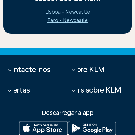
Lisboa - Newcastle
Faro - Newcastle
Contacte-nos
Sobre KLM
keyboard_arrow_down
keyboard_arrow_down
Ofertas
Mais sobre KLM
keyboard_arrow_down
keyboard_arrow_down
Descarregar a app