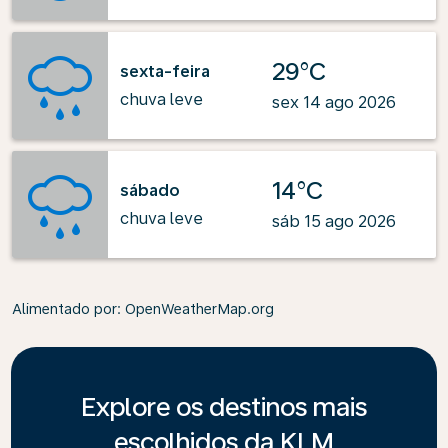
29°C
sexta-feira
chuva leve
sex 14 ago 2026
14°C
sábado
chuva leve
sáb 15 ago 2026
Alimentado por
: OpenWeatherMap.org
Explore os destinos mais
escolhidos da KLM