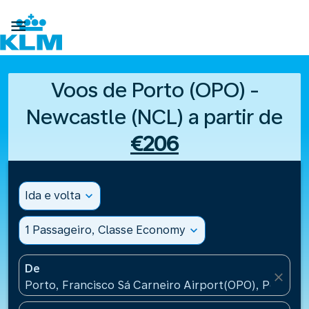

Voos de Porto (OPO) -
Newcastle (NCL) a partir de
€206
Ida e volta
expand_more
1 Passageiro, Classe Economy
expand_more
De
close
Porto, Francisco Sá Carneiro Airport(OPO), Portugal