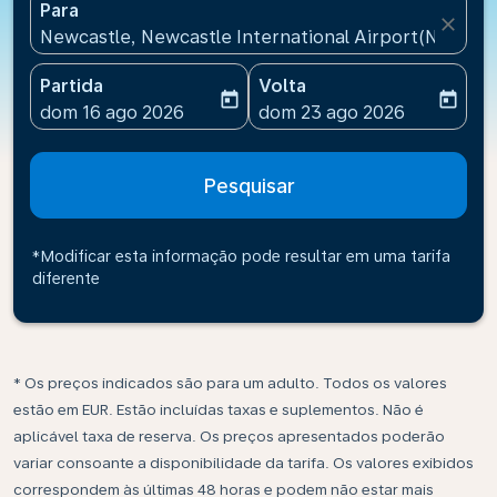
Para
close
Newcastle, Newcastle International Airport(NCL), 
Partida
Volta
today
today
fc-booking-departure-date-aria-label
fc-booking-return-date-ari
dom 16 ago 2026
dom 23 ago 2026
Pesquisar
*Modificar esta informação pode resultar em uma tarifa
diferente
* Os preços indicados são para um adulto. Todos os valores
estão em EUR. Estão incluídas taxas e suplementos. Não é
aplicável taxa de reserva. Os preços apresentados poderão
variar consoante a disponibilidade da tarifa. Os valores exibidos
correspondem às últimas 48 horas e podem não estar mais