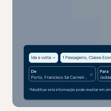
Ida e volta
expand_more
1 Passageiro, Classe Ec
De
Para
close
*Modificar esta informação pode resultar em uma