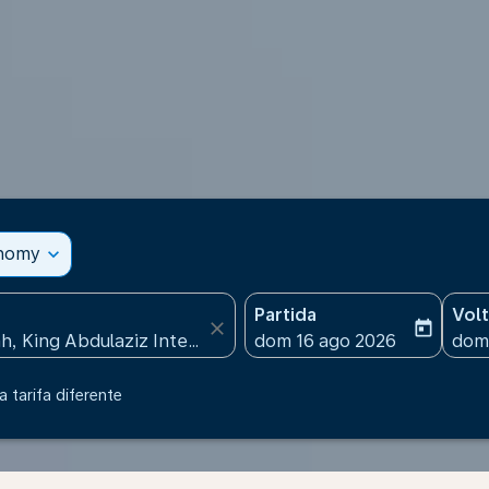
onomy
expand_more
Partida
Vol
close
today
fc-booking-departure-date
fc-b
dom 16 ago 2026
dom
 tarifa diferente