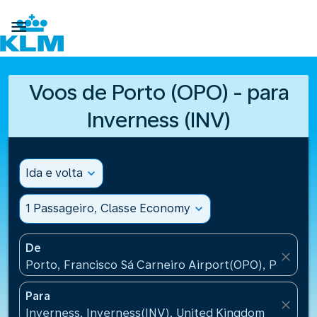

Voos de Porto (OPO) - para
Inverness (INV)
Ida e volta
expand_more
1 Passageiro, Classe Economy
expand_more
De
close
Porto, Francisco Sá Carneiro Airport(OPO), Portugal
Para
close
Inverness, Inverness(INV), United Kingdom