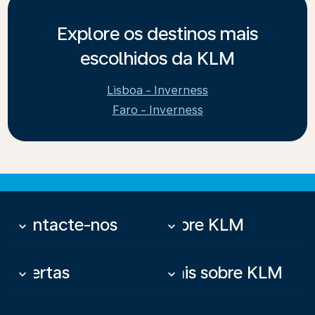
Explore os destinos mais
escolhidos da KLM
Lisboa - Inverness
Faro - Inverness
Contacte-nos
Sobre KLM
keyboard_arrow_down
keyboard_arrow_down
Ofertas
Mais sobre KLM
keyboard_arrow_down
keyboard_arrow_down