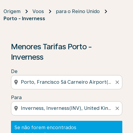
Origem
Voos
para o Reino Unido
Porto - Inverness
Se não forem encontrados resultados, clique em “Enco
Menores Tarifas Porto -
Inverness
De
location_on
close
Para
location_on
close
Se não forem encontrados