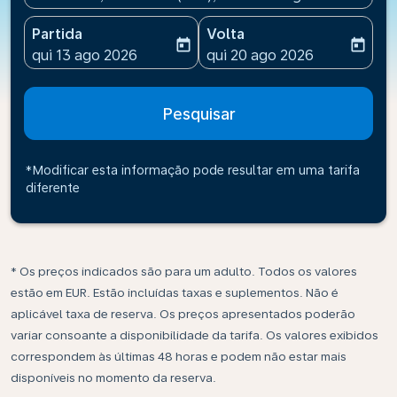
Partida
Volta
today
today
fc-booking-departure-date-aria-label
fc-booking-return-date-ari
qui 13 ago 2026
qui 20 ago 2026
Pesquisar
*Modificar esta informação pode resultar em uma tarifa
diferente
* Os preços indicados são para um adulto. Todos os valores
estão em EUR. Estão incluídas taxas e suplementos. Não é
aplicável taxa de reserva. Os preços apresentados poderão
variar consoante a disponibilidade da tarifa. Os valores exibidos
correspondem às últimas 48 horas e podem não estar mais
disponíveis no momento da reserva.