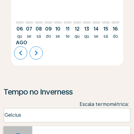
06
07
08
09
10
11
12
13
14
15
16
17
qu
se
sá
do
se
te
qu
qu
se
sá
do
se
AGO
chevron_left
chevron_right
Tempo no Inverness
Escala termométrica
:
Weather unit option Celcius Selected
Celcius
keyboard_arrow_down