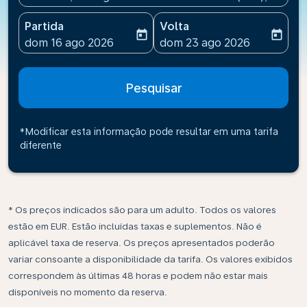
Partida
Volta
today
today
fc-booking-departure-date-aria-label
fc-booking-return-date-ari
dom 16 ago 2026
dom 23 ago 2026
Pesquisar
*Modificar esta informação pode resultar em uma tarifa
diferente
* Os preços indicados são para um adulto. Todos os valores
estão em EUR. Estão incluídas taxas e suplementos. Não é
aplicável taxa de reserva. Os preços apresentados poderão
variar consoante a disponibilidade da tarifa. Os valores exibidos
correspondem às últimas 48 horas e podem não estar mais
disponíveis no momento da reserva.