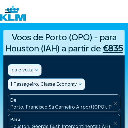

Voos de Porto (OPO) - para
Houston (IAH) a partir de
€835
Ida e volta
expand_more
1 Passageiro, Classe Economy
expand_more
De
close
Porto, Francisco Sá Carneiro Airport(OPO), Portugal
Para
close
Houston, George Bush Intercontinental(IAH), United