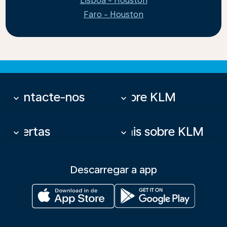
Lisboa - Houston
Faro - Houston
Contacte-nos
Sobre KLM
keyboard_arrow_down
keyboard_arrow_down
Ofertas
Mais sobre KLM
keyboard_arrow_down
keyboard_arrow_down
Descarregar a app