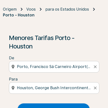
Origem
Voos
para os Estados Unidos
Porto - Houston
Menores Tarifas Porto -
Houston
De
location_on
close
Para
location_on
close