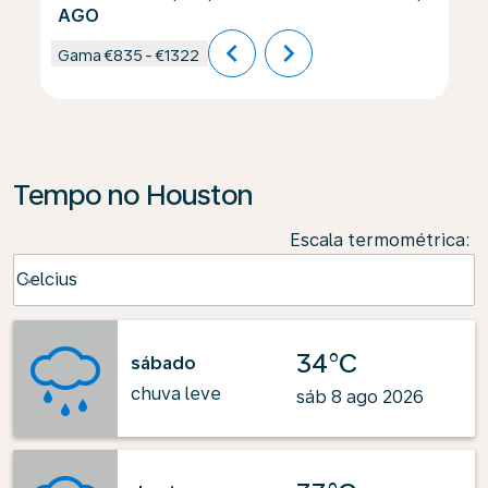
AGO
chevron_left
chevron_right
Gama
€835
-
€1322
Tempo no Houston
Escala termométrica
:
Weather unit option Celcius Selected
Celcius
keyboard_arrow_down
34°C
sábado
chuva leve
sáb 8 ago 2026